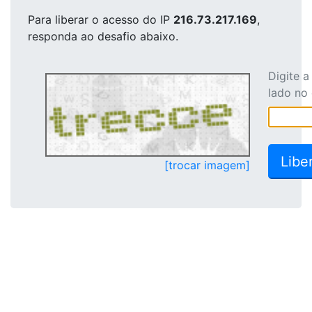
Para liberar o acesso
do IP
216.73.217.169
,
responda ao desafio abaixo.
Digite 
lado no
[trocar imagem]