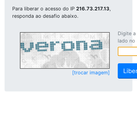
Para liberar o acesso
do IP
216.73.217.13
,
responda ao desafio abaixo.
Digite 
lado no
[trocar imagem]