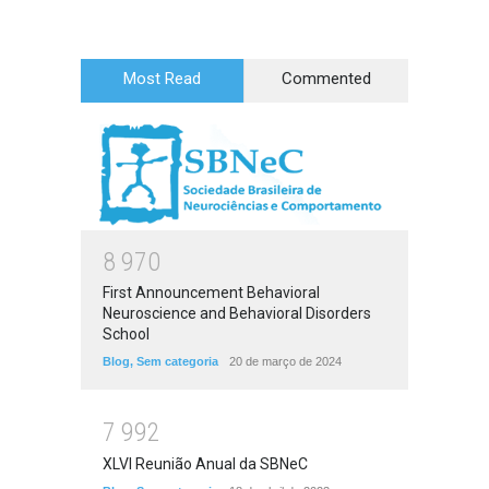
Most Read
Commented
8
9
7
0
First Announcement Behavioral
Neuroscience and Behavioral Disorders
School
Blog
,
Sem categoria
20 de março de 2024
7
9
9
2
XLVI Reunião Anual da SBNeC