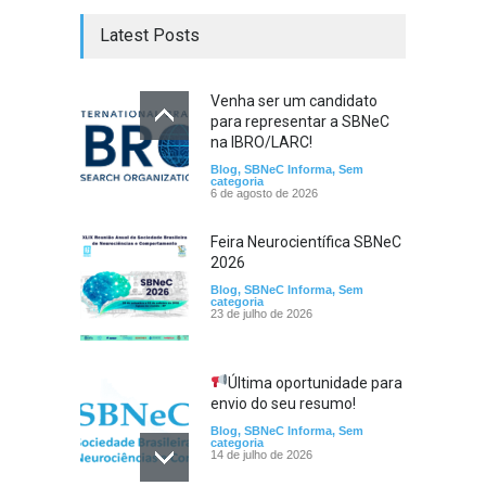
Latest Posts
Venha ser um candidato
para representar a SBNeC
na IBRO/LARC!
Blog
,
SBNeC Informa
,
Sem
categoria
6 de agosto de 2026
Feira Neurocientífica SBNeC
2026
Blog
,
SBNeC Informa
,
Sem
categoria
23 de julho de 2026
Última oportunidade para
envio do seu resumo!
Blog
,
SBNeC Informa
,
Sem
categoria
14 de julho de 2026