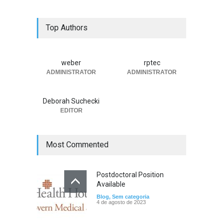
Convocação para o
Top Authors
Processo Eleitoral
Blog
,
SBNeC Informa
,
Sem
categoria
13 de julho de 2026
weber
rptec
ADMINISTRATOR
ADMINISTRATOR
Prorrogado o Envio de
Resumo para a SBNeC 2026
Deborah Suchecki
Blog
,
SBNeC Informa
,
Sem
categoria
EDITOR
30 de junho de 2026
Most Commented
Postdoctoral Position
Available
Blog
,
Sem categoria
4 de agosto de 2023