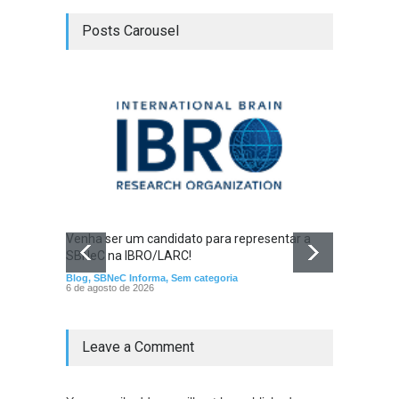
Posts Carousel
Venha ser um candidato para representar a
SBNeC na IBRO/LARC!
Blog
,
SBNeC Informa
,
Sem categoria
6 de agosto de 2026
Feira 
Blog
,
SB
Leave a Comment