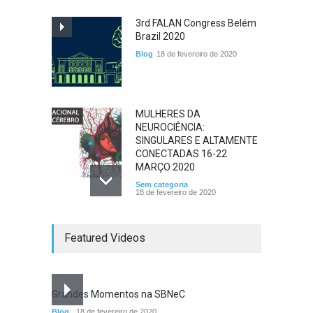
3rd FALAN Congress Belém
Brazil 2020
Blog
18 de fevereiro de 2020
MULHERES DA
NEUROCIÊNCIA:
SINGULARES E ALTAMENTE
CONECTADAS 16-22
MARÇO 2020
Sem categoria
18 de fevereiro de 2020
MANIFESTO SBNeC SOBRE
Featured Videos
AS DECLARAÇÕES DO
ATUAL MINISTRO DA
EDUCAÇÃO SR. ABRAHAM
WEINTRAUB
Grandes Momentos na SBNeC
Sem categoria
18 de fevereiro de 2020
Blog
18 de fevereiro de 2020