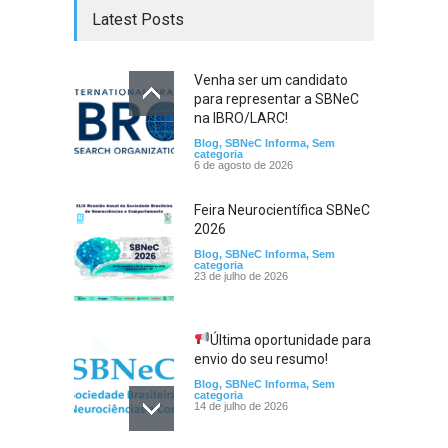
Latest Posts
Venha ser um candidato
para representar a SBNeC
na IBRO/LARC!
Blog
,
SBNeC Informa
,
Sem
categoria
6 de agosto de 2026
Feira Neurocientífica SBNeC
2026
Blog
,
SBNeC Informa
,
Sem
categoria
23 de julho de 2026
Última oportunidade para
envio do seu resumo!
Blog
,
SBNeC Informa
,
Sem
categoria
14 de julho de 2026