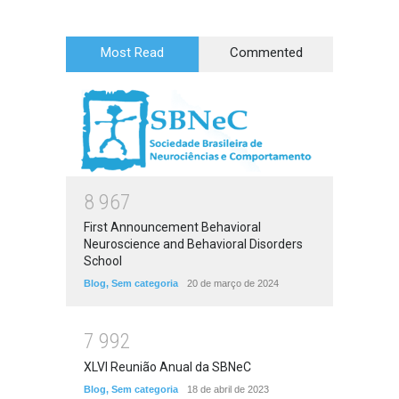
Most Read
Commented
8
9
6
7
First Announcement Behavioral
Neuroscience and Behavioral Disorders
School
Blog
,
Sem categoria
20 de março de 2024
7
9
9
2
XLVI Reunião Anual da SBNeC
Blog
,
Sem categoria
18 de abril de 2023