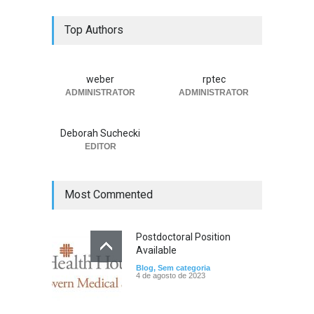
Convocação para o
Top Authors
Processo Eleitoral
Blog
,
SBNeC Informa
,
Sem
categoria
13 de julho de 2026
weber
rptec
ADMINISTRATOR
ADMINISTRATOR
Prorrogado o Envio de
Resumo para a SBNeC 2026
Deborah Suchecki
Blog
,
SBNeC Informa
,
Sem
categoria
EDITOR
30 de junho de 2026
Most Commented
Postdoctoral Position
Available
Blog
,
Sem categoria
4 de agosto de 2023