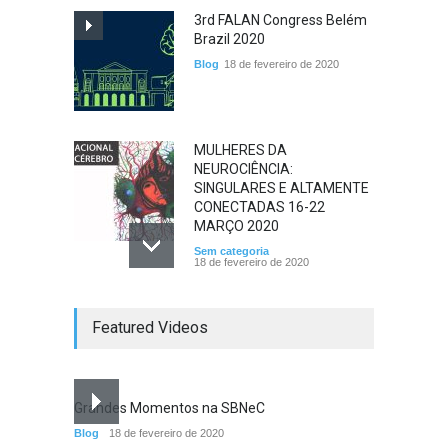
3rd FALAN Congress Belém
Brazil 2020
Blog
18 de fevereiro de 2020
MULHERES DA
NEUROCIÊNCIA:
SINGULARES E ALTAMENTE
CONECTADAS 16-22
MARÇO 2020
Sem categoria
18 de fevereiro de 2020
MANIFESTO SBNeC SOBRE
Featured Videos
AS DECLARAÇÕES DO
ATUAL MINISTRO DA
EDUCAÇÃO SR. ABRAHAM
WEINTRAUB
Grandes Momentos na SBNeC
Sem categoria
18 de fevereiro de 2020
Blog
18 de fevereiro de 2020