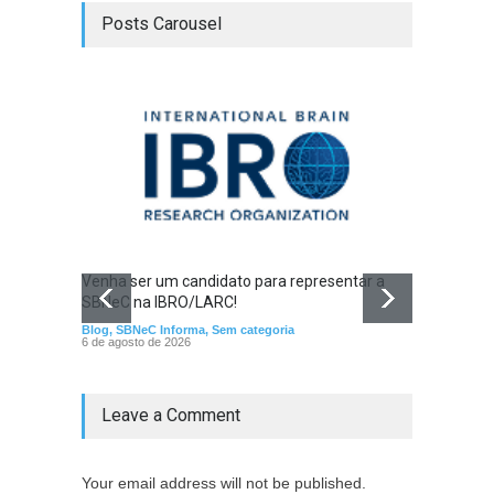
Posts Carousel
Venha ser um candidato para representar a
SBNeC na IBRO/LARC!
Blog
,
SBNeC Informa
,
Sem categoria
6 de agosto de 2026
Feira 
Blog
,
SB
Leave a Comment
Your email address will not be published.