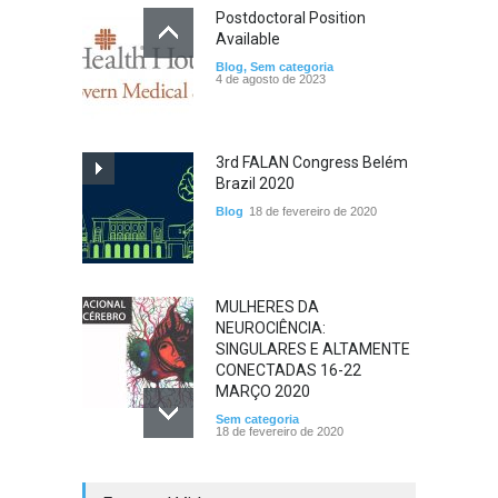
Postdoctoral Position
Available
Blog
,
Sem categoria
4 de agosto de 2023
3rd FALAN Congress Belém
Brazil 2020
Blog
18 de fevereiro de 2020
MULHERES DA
NEUROCIÊNCIA:
SINGULARES E ALTAMENTE
CONECTADAS 16-22
MARÇO 2020
Sem categoria
18 de fevereiro de 2020
MANIFESTO SBNeC SOBRE