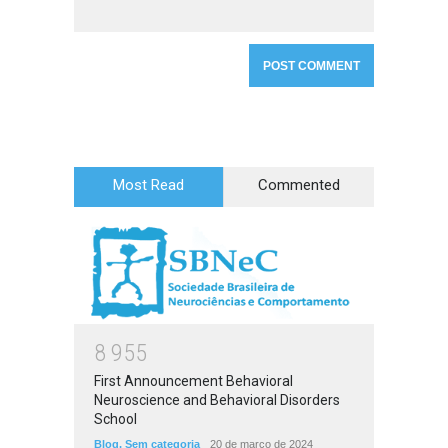
Most Read
Commented
8
9
5
5
First Announcement Behavioral
Neuroscience and Behavioral Disorders
School
Blog
,
Sem categoria
20 de março de 2024