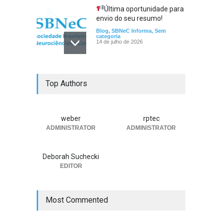
Última oportunidade para
envio do seu resumo!
Blog
,
SBNeC Informa
,
Sem
categoria
14 de julho de 2026
Convocação para o
Top Authors
Processo Eleitoral
Blog
,
SBNeC Informa
,
Sem
categoria
13 de julho de 2026
weber
rptec
ADMINISTRATOR
ADMINISTRATOR
Prorrogado o Envio de
Resumo para a SBNeC 2026
Deborah Suchecki
Blog
,
SBNeC Informa
,
Sem
categoria
EDITOR
30 de junho de 2026
Most Commented